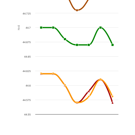
44.725
Nivå
44.7
44.675
44.65
44.625
44.6
44.575
44.55
End of interactive chart.