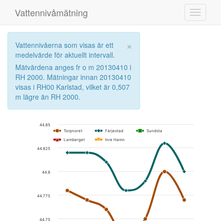
Vattennivåmätning
Toggle
navigati
×
Vattennivåerna som visas är ett
medelvärde för aktuellt intervall.
Mätvärdena anges fr o m 20130410 i
RH 2000. Mätningar innan 20130410
visas i RH00 Karlstad, vilket är 0,507
m lägre än RH 2000.
Chart
44.85
Torpnoret
Färjestad
Sundsta
Line chart with 5 lines.
Lamberget
Inre Hamn
The chart has 1 X axis displaying categories.
44.825
The chart has 1 Y axis displaying Nivå. Data ranges from 44.57 
44.8
44.775
44.75